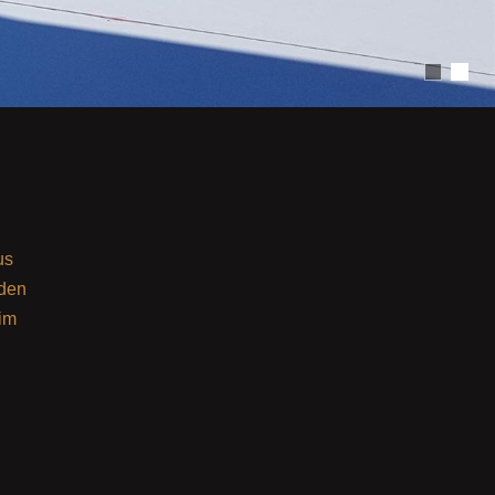
us
 den
 im