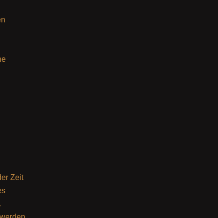
en
ne
er Zeit
es
.
 werden.